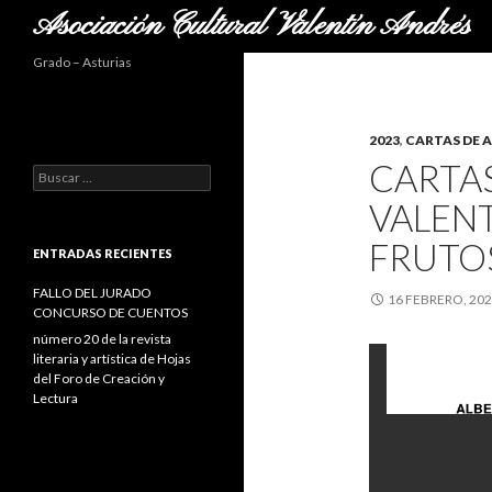
Buscar
Asociación Cultural Valentín Andrés
Grado – Asturias
2023
,
CARTAS DE 
CARTA
B
u
VALENT
s
c
FRUTO
a
ENTRADAS RECIENTES
r
:
FALLO DEL JURADO
16 FEBRERO, 20
CONCURSO DE CUENTOS
número 20 de la revista
literaria y artística de Hojas
del Foro de Creación y
Lectura