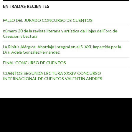
ENTRADAS RECIENTES
FALLO DEL JURADO CONCURSO DE CUENTOS
número 20 de la revista literaria y artística de Hojas del Foro de
Creación y Lectura
La Rinitis Alérgica: Abordaje Integral en el S. XXI, impartida por la
Dra. Adela González Fernández
FINAL CONCURSO DE CUENTOS
CUENTOS SEGUNDA LECTURA XXXIV CONCURSO
INTERNACIONAL DE CUENTOS VALENTÍN ANDRÉS