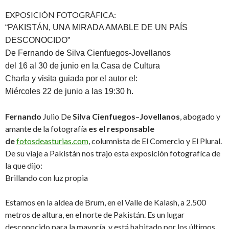
EXPOSICIÓN FOTOGRÁFICA:
“PAKISTÁN, UNA MIRADA AMABLE DE UN PAÍS
DESCONOCIDO”
De Fernando de Silva Cienfuegos-Jovellanos
del 16 al 30 de junio en la Casa de Cultura
Charla y visita guiada por el autor el:
Miércoles 22 de junio a las 19:30 h.
Fernando
Julio De
Silva Cienfuegos
–
Jovellanos
, abogado y
amante de la fotografía
es el responsable
de
fotosdeasturias.com
, columnista de El Comercio y El Plural.
De su viaje a Pakistán nos trajo esta exposición fotografíca de
la que dijo:
Brillando con luz propia
Estamos en la aldea de Brum, en el Valle de Kalash, a 2.500
metros de altura, en el norte de Pakistán. Es un lugar
desconocido para la mayoría, y está habitado por los últimos