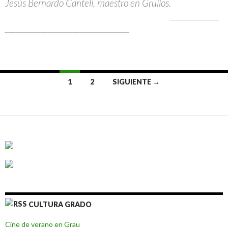
Jesús Bernardo Canteli, maestro en Grullos.
______________
________________
___________________
1
2
SIGUIENTE →
Ir
a
las
entradas
CULTURA GRADO
Cine de verano en Grau