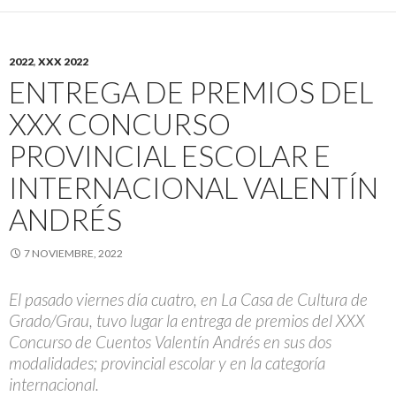
2022
,
XXX 2022
ENTREGA DE PREMIOS DEL
XXX CONCURSO
PROVINCIAL ESCOLAR E
INTERNACIONAL VALENTÍN
ANDRÉS
7 NOVIEMBRE, 2022
El pasado viernes día cuatro, en La Casa de Cultura de
Grado/Grau, tuvo lugar la entrega de premios del XXX
Concurso de Cuentos Valentín Andrés en sus dos
modalidades; provincial escolar y en la categoría
internacional.