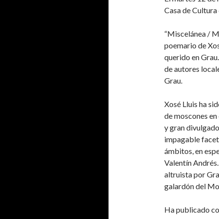
Casa de Cultura
“Miscelánea / Me
poemario de Xosé
querido en Grau.
de autores local
Grau.
Xosé Lluis ha si
de moscones en e
y gran divulgado
impagable faceta
ámbitos, en espe
Valentín Andrés.
altruista por Gr
galardón del Mo
Ha publicado con