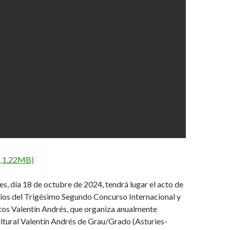
, 1.22MB)
es, día 18 de octubre de 2024, tendrá lugar el acto de
ios del Trigésimo Segundo Concurso Internacional y
tos Valentín Andrés, que organiza anualmente
ltural Valentín Andrés de Grau/Grado (Asturies-