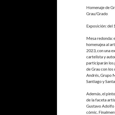
Homenaje de Gra
Grau/Grado
Exposición: del 
Mesa redonda: el
homenajea al art
2023, con una ex
cartelista y aut
participarán los
de Grau con los
Andrés, Grupo 
Santiago y Santa
Además, el pint
de la faceta artí
Gustavo Adolfo 
cómic. Finalment