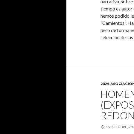
narrativa, sobre 
tiempo es autor 
hemos podido le
“Camientos”. Ha
pero de forma es
selección de sus
2024
,
ASOCIACIÓ
HOMENA
(EXPOS
REDON
16 OCTUBRE, 20