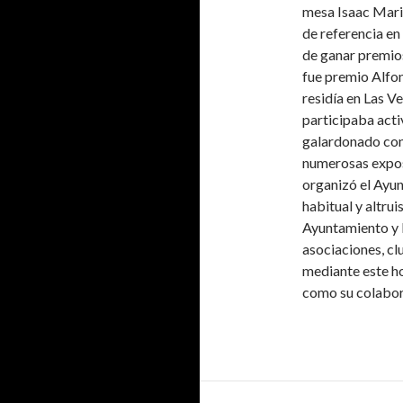
mesa Isaac Marin
de referencia en 
de ganar premio
fue premio Alfo
residía en Las V
participaba acti
galardonado con
numerosas expos
organizó el Ayu
habitual y altrui
Ayuntamiento y l
asociaciones, cl
mediante este ho
como su colabor