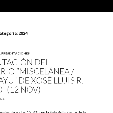
categoría: 2024
,
PRESENTACIONES
NTACIÓN DEL
IO “MISCELÁNEA /
YU” DE XOSÉ LLUIS R.
I (12 NOV)
024
oviembre a las 19:30 h. en la Sala Polivalente de la