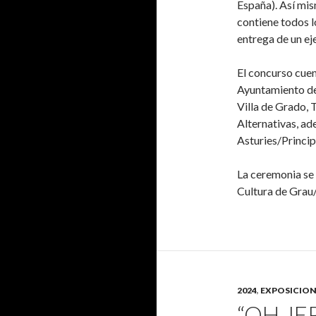
España). Así mi
contiene todos lo
entrega de un ej
El concurso cuen
Ayuntamiento de
Villa de Grado, 
Alternativas, ad
Asturies/Princip
La ceremonia se 
Cultura de Grau/
2024
,
EXPOSICION
“OH JE