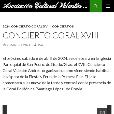
Buscar
Asociación Cultural Valentín Andrés
SALTAR
MENÚ
AL
PRINCI
CONTENIDO
2024
,
CONCIERTO CORAL XVIII
,
CONCIERTOS
CONCIERTO CORAL XVIII
28 MARZO, 2024
AVA
El próximo sábado 6 de abril de 2024, se celebrará en la Iglesia
Parroquial de San Pedro, de Grado/Grau, el XVIII Concierto
Coral Valentín Andrés, organizado, como viene siendo habitual,
la víspera de la Fiesta y Feria de la Primera Flor. El acto
comenzará a las nueve de la tarde y contará con la presencia de
la Coral Polifónica “Santiago López” de Pravia.