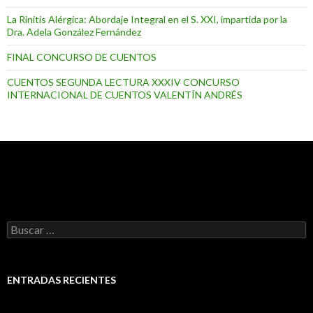
La Rinitis Alérgica: Abordaje Integral en el S. XXI, impartida por la
Dra. Adela González Fernández
FINAL CONCURSO DE CUENTOS
CUENTOS SEGUNDA LECTURA XXXIV CONCURSO
INTERNACIONAL DE CUENTOS VALENTÍN ANDRÉS
B
u
s
c
a
ENTRADAS RECIENTES
r
: