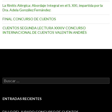
La Rinitis Alérgica: Abordaje Integral en el S. XXI, impartida por la
Dra. Adela González Fernández
FINAL CONCURSO DE CUENTOS
CUENTOS SEGUNDA LECTURA XXXIV CONCURSO
INTERNACIONAL DE CUENTOS VALENTÍN ANDRÉS
B
u
s
c
a
ENTRADAS RECIENTES
r
:
FALLO DEL JURADO CONCURSO DE CUENTOS