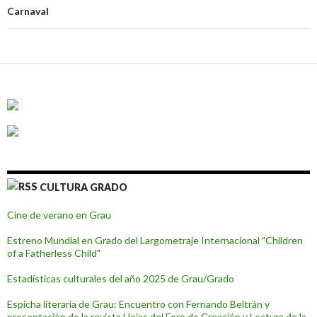
entradas
Carnaval
CULTURA GRADO
Cine de verano en Grau
Estreno Mundial en Grado del Largometraje Internacional "Children
of a Fatherless Child"
Estadísticas culturales del año 2025 de Grau/Grado
Espicha literaria de Grau: Encuentro con Fernando Beltrán y
presentación de la revista Hojas del Foro de Creación y Lectura de la