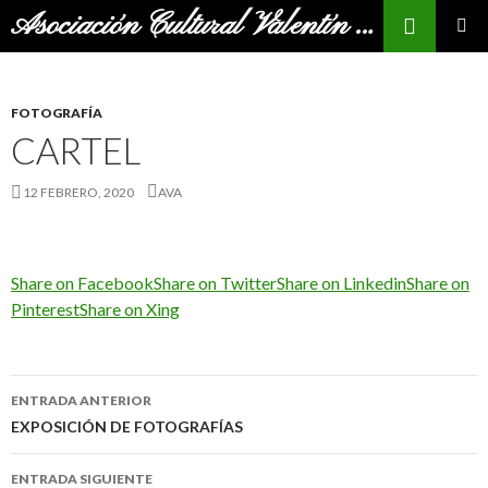
Buscar
Asociación Cultural Valentín Andrés
SALTAR
MENÚ
AL
PRINCI
CONTENIDO
FOTOGRAFÍA
CARTEL
12 FEBRERO, 2020
AVA
Share on Facebook
Share on Twitter
Share on Linkedin
Share on
Pinterest
Share on Xing
ENTRADA ANTERIOR
Navegación
EXPOSICIÓN DE FOTOGRAFÍAS
de
ENTRADA SIGUIENTE