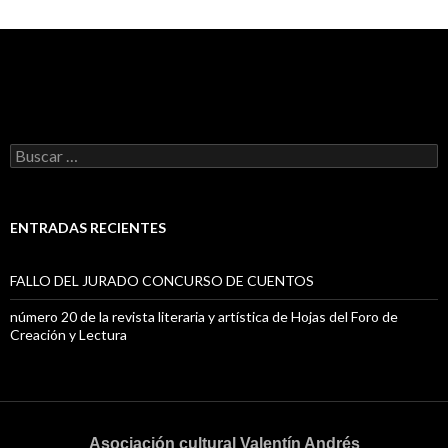
B
u
s
c
a
ENTRADAS RECIENTES
r
:
FALLO DEL JURADO CONCURSO DE CUENTOS
número 20 de la revista literaria y artística de Hojas del Foro de
Creación y Lectura
Asociación cultural Valentín Andrés