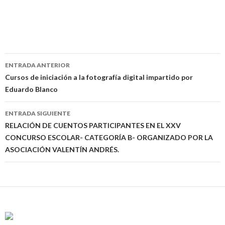
ENTRADA ANTERIOR
Navegación
Cursos de iniciación a la fotografía digital impartido por
Eduardo Blanco
de
entradas
ENTRADA SIGUIENTE
RELACIÓN DE CUENTOS PARTICIPANTES EN EL XXV
CONCURSO ESCOLAR- CATEGORÍA B- ORGANIZADO POR LA
ASOCIACIÓN VALENTÍN ANDRÉS.