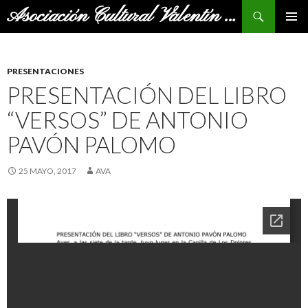
Buscar
Asociación Cultural Valentín Andrés
SALTAR
MENÚ
AL
PRINCI
CONTENIDO
PRESENTACIONES
PRESENTACIÓN DEL LIBRO
“VERSOS” DE ANTONIO
PAVÓN PALOMO
25 MAYO, 2017
AVA