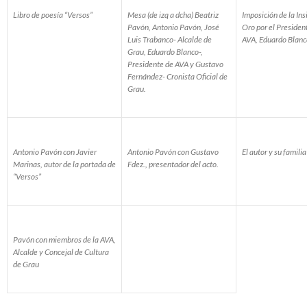
Libro de poesía “Versos”
Mesa (de izq a dcha) Beatriz
Imposición de la Ins
Pavón, Antonio Pavón, José
Oro por el President
Luis Trabanco- Alcalde de
AVA, Eduardo Blanc
Grau, Eduardo Blanco-,
Presidente de AVA y Gustavo
Fernández- Cronista Oficial de
Grau.
Antonio Pavón con Javier
Antonio Pavón con Gustavo
El autor y su familia
Marinas, autor de la portada de
Fdez., presentador del acto.
“Versos”
Pavón con miembros de la AVA,
Alcalde y Concejal de Cultura
de Grau