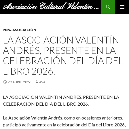
Buscar
Asociación Cultural Valentín Andrés
SALTAR
MENÚ
AL
PRINCI
CONTENIDO
2026
,
ASOCIACIÓN
LA ASOCIACIÓN VALENTÍN
ANDRÉS, PRESENTE EN LA
CELEBRACIÓN DEL DÍA DEL
LIBRO 2026.
29 ABRIL, 2026
AVA
LA ASOCIACIÓN VALENTÍN ANDRÉS, PRESENTE EN LA
CELEBRACIÓN DEL DÍA DEL LIBRO 2026.
La Asociación Valentín Andrés, como en ocasiones anteriores,
participó activamente en la celebración del Día del Libro 2026,