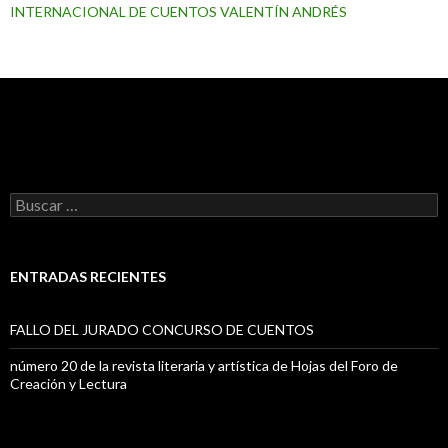
INTERNACIONAL DE CUENTOS VALENTÍN ANDRÉS
B
u
s
c
a
ENTRADAS RECIENTES
r
:
FALLO DEL JURADO CONCURSO DE CUENTOS
número 20 de la revista literaria y artística de Hojas del Foro de
Creación y Lectura